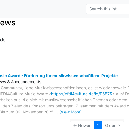
News
.de
s
ic Award - Förderung für musikwissenschaftliche Projekte
ews & Announcements
Community, liebe Musikwissenschaftler:innen, es ist wieder soweit: B
NFDI4Culture Music Award<
https://nfdi4culture.de/id/E6575
> aus! D
Arbeiten aus, die sich mit musikwissenschaftlichen Themen oder dem
u den Zielen des Konsortiums beitragen. Zusammen mit dem Award 
 Bis zum 09. November 2025
…
[View More]
← Newer
1
Older →