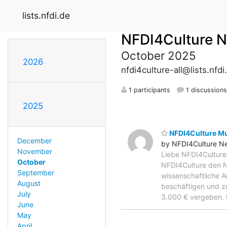
lists.nfdi.de
NFDI4Culture 
October 2025
2026
nfdi4culture-all@lists.nfdi
1 participants
1 discussion
2025
NFDI4Culture Mus
December
by NFDI4Culture N
November
Liebe NFDI4Culture 
October
NFDI4Culture den 
September
wissenschaftliche 
August
beschäftigen und z
July
3.000 € vergeben.
June
May
April