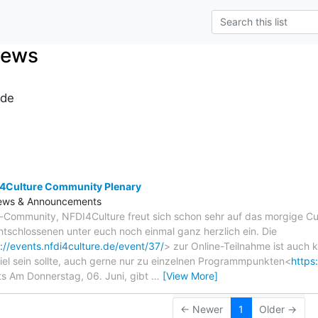
News
.de
s
4Culture Community Plenary
ews & Announcements
-Community, NFDI4Culture freut sich schon sehr auf das morgige C
ntschlossenen unter euch noch einmal ganz herzlich ein. Die
://events.nfdi4culture.de/event/37/
> zur Online-Teilnahme ist auch ku
iel sein sollte, auch gerne nur zu einzelnen Programmpunkten<
https
s Am Donnerstag, 06. Juni, gibt
…
[View More]
← Newer
1
Older →