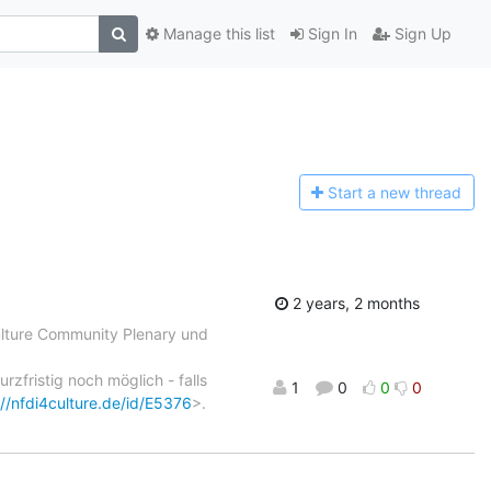
Manage this list
Sign In
Sign Up
Start a n
ew thread
2 years, 2 months
ulture Community Plenary und
rzfristig noch möglich - falls
1
0
0
0
://nfdi4culture.de/id/E5376
>.