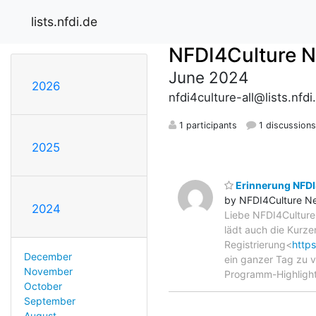
lists.nfdi.de
NFDI4Culture 
June 2024
2026
nfdi4culture-all@lists.nfdi
1 participants
1 discussion
2025
Erinnerung NFDI
by NFDI4Culture N
2024
Liebe NFDI4Culture
lädt auch die Kurze
Registrierung<
https
December
ein ganzer Tag zu v
November
Programm-Highlight
October
September
August