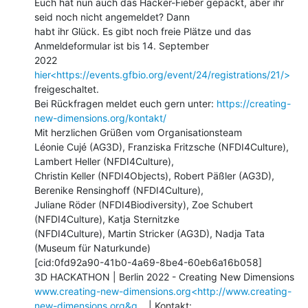
Euch hat nun auch das Hacker-Fieber gepackt, aber ihr 
seid noch nicht angemeldet? Dann

habt ihr Glück. Es gibt noch freie Plätze und das 
Anmeldeformular ist bis 14. September

2022 
hier<https://events.gfbio.org/event/24/registrations/21/>
freigeschaltet.

Bei Rückfragen meldet euch gern unter: 
https://creating-
new-dimensions.org/kontakt/
Mit herzlichen Grüßen vom Organisationsteam

Léonie Cujé (AG3D), Franziska Fritzsche (NFDI4Culture), 
Lambert Heller (NFDI4Culture),

Christin Keller (NFDI4Objects), Robert Päßler (AG3D), 
Berenike Rensinghoff (NFDI4Culture),

Juliane Röder (NFDI4Biodiversity), Zoe Schubert 
(NFDI4Culture), Katja Sternitzke

(NFDI4Culture), Martin Stricker (AG3D), Nadja Tata 
(Museum für Naturkunde)

[cid:0fd92a90-41b0-4a69-8be4-60eb6a16b058]

www.creating-new-dimensions.org<http://www.creating-
new-dimensions.org&g…