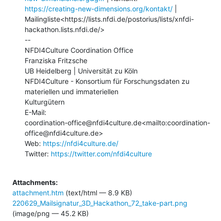
https://creating-new-dimensions.org/kontakt/
 |

Mailingliste<https://lists.nfdi.de/postorius/lists/xnfdi-
hackathon.lists.nfdi.de/>

--

NFDI4Culture Coordination Office

Franziska Fritzsche

UB Heidelberg | Universität zu Köln

NFDI4Culture - Konsortium für Forschungsdaten zu 
materiellen und immateriellen

Kulturgütern

E-Mail:

coordination-office@nfdi4culture.de<mailto:coordination-
office@nfdi4culture.de>

Web: 
https://nfdi4culture.de/
Twitter: 
https://twitter.com/nfdi4culture
Attachments:
attachment.htm
(text/html — 8.9 KB)
220629_Mailsignatur_3D_Hackathon_72_take-part.png
(image/png — 45.2 KB)