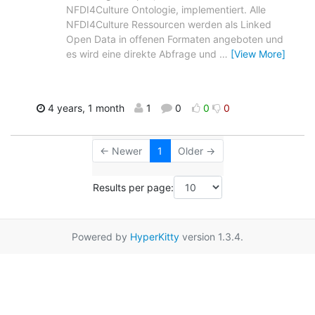
NFDI4Culture Ontologie, implementiert. Alle
NFDI4Culture Ressourcen werden als Linked
Open Data in offenen Formaten angeboten und
es wird eine direkte Abfrage und
…
[View More]
4 years, 1 month
1
0
0
0
← Newer
1
Older →
Results per page:
Powered by
HyperKitty
version 1.3.4.