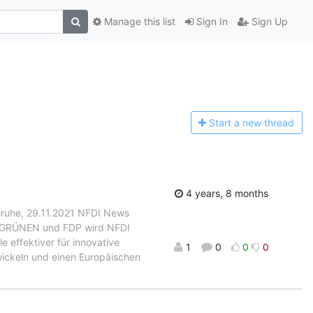
Manage this list
Sign In
Sign Up
Start a n
ew thread
4 years, 8 months
sruhe, 29.11.2021 NFDI News
IE GRÜNEN und FDP wird NFDI
e effektiver für innovative
1
0
0
0
twickeln und einen Europäischen