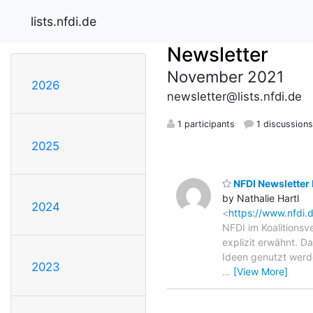
lists.nfdi.de
Newsletter
November 2021
2026
newsletter@lists.nfdi.de
1 participants
1 discussion
2025
NFDI Newsletter
by Nathalie Hartl
2024
<
https://www.nfdi
NFDI im Koalitions
explizit erwähnt. D
Ideen genutzt werd
2023
…
[View More]