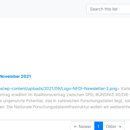
s
 November 2021
.de/wp-content/uploads/2021/09/Logo-NFDI-Newsletter-2.png
> Karl
vertrag erwähnt Im Koalitionsvertrag zwischen SPD, BÜNDNIS 90/D
as ungenutzte Potential, das in zahlreichen Forschungsdaten liegt, soll
en. Die Nationale Forschungsdateninfrastruktur wollen wir weiteren
← Newer
1
Older →