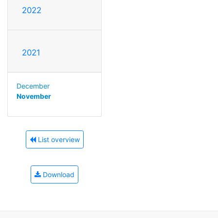
2022
2021
December
November
List overview
Download