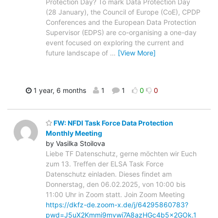
Protection Day? To mark Data Protection Day
(28 January), the Council of Europe (CoE), CPDP
Conferences and the European Data Protection
Supervisor (EDPS) are co-organising a one-day
event focused on exploring the current and
future landscape of
…
[View More]
1 year, 6 months
1
1
0
0
FW: NFDI Task Force Data Protection
Monthly Meeting
by Vasilka Stoilova
Liebe TF Datenschutz, gerne möchten wir Euch
zum 13. Treffen der ELSA Task Force
Datenschutz einladen. Dieses findet am
Donnerstag, den 06.02.2025, von 10:00 bis
11:00 Uhr in Zoom statt. Join Zoom Meeting
https://dkfz-de.zoom-x.de/j/64295860783?
pwd=J5uX2Kmmi9mvwi7A8azHGc4b5x2GOk.1