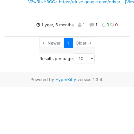
V2wRLvYBGG
>
https://drive.google.com/drive/
…
[Vie
1 year, 6 months
1
1
0
0
← Newer
1
Older →
Results per page:
Powered by
HyperKitty
version 1.3.4.