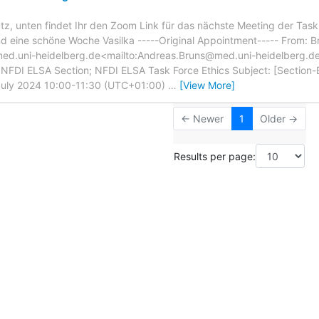
z, unten findet Ihr den Zoom Link für das nächste Meeting der Task
d eine schöne Woche Vasilka -----Original Appointment----- From: B
ed.uni-heidelberg.de<mailto:Andreas.Bruns@med.uni-heidelberg.de
; NFDI ELSA Section; NFDI ELSA Task Force Ethics Subject: [Section
July 2024 10:00-11:30 (UTC+01:00)
…
[View More]
← Newer
1
Older →
Results per page: