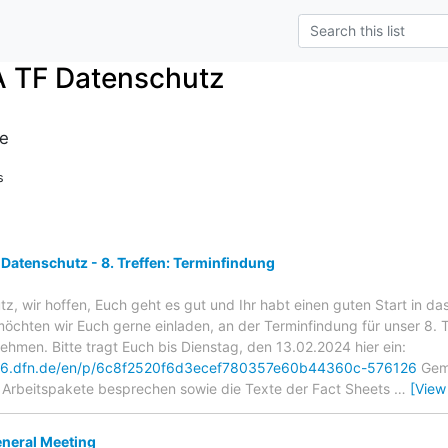
 TF Datenschutz
de
s
Datenschutz - 8. Treffen: Terminfindung
z, wir hoffen, Euch geht es gut und Ihr habt einen guten Start in da
öchten wir Euch gerne einladen, an der Terminfindung für unser 8. 
ehmen. Bitte tragt Euch bis Dienstag, den 13.02.2024 hier ein:
ner6.dfn.de/en/p/6c8f2520f6d3ecef780357e60b44360c-576126
Geme
r Arbeitspakete besprechen sowie die Texte der Fact Sheets
…
[View
neral Meeting