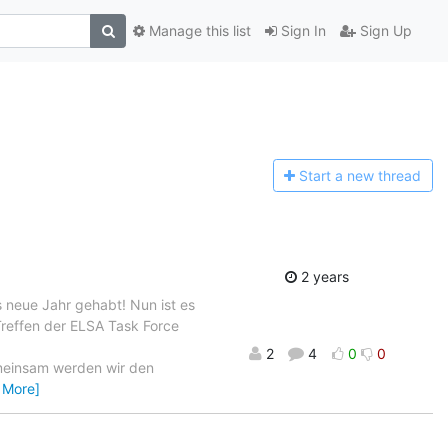
Manage this list
Sign In
Sign Up
Start a n
ew thread
2 years
s neue Jahr gehabt! Nun ist es
Treffen der ELSA Task Force
2
4
0
0
insam werden wir den
 More]