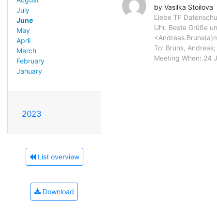
by Vasilka Stoilova
July
Liebe TF Datenschut
June
Uhr. Beste Grüße un
May
<Andreas.Bruns(a)m
April
To: Bruns, Andreas
March
Meeting When: 24 
February
January
2023
List overview
Download