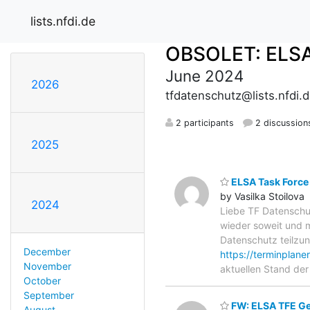
lists.nfdi.de
OBSOLET: ELSA
June 2024
2026
tfdatenschutz@lists.nfdi.
2 participants
2 discussion
2025
ELSA Task Force 
by Vasilka Stoilova
2024
Liebe TF Datenschut
wieder soweit und m
Datenschutz teilzun
December
https://terminpla
November
aktuellen Stand de
October
September
FW: ELSA TFE Ge
August