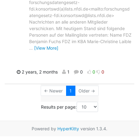
forschungsdatengesetz-
fdi.konsortswd(a)lists.nfdi.de<mailto:forschungsd
atengesetz-fdi.konsortswd@lists.nfdi.de>
Nachrichten an alle anderen Mitglieder
verschicken. Mit heutigem Stand sind folgende
Personen auf der Mailingliste vertreten: Name FDZ
Benjamin Fuchs FDZ im KBA Marie-Christine Laible
…
[View More]
2 years, 2 months
1
0
0
0
← Newer
1
Older →
Results per page:
Powered by
HyperKitty
version 1.3.4.