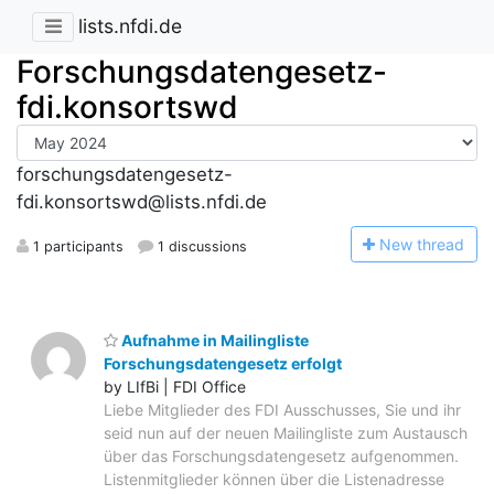
lists.nfdi.de
Forschungsdatengesetz-
fdi.konsortswd
forschungsdatengesetz-
fdi.konsortswd@lists.nfdi.de
N
ew thread
1 participants
1 discussions
Aufnahme in Mailingliste
Forschungsdatengesetz erfolgt
by LIfBi | FDI Office
Liebe Mitglieder des FDI Ausschusses, Sie und ihr
seid nun auf der neuen Mailingliste zum Austausch
über das Forschungsdatengesetz aufgenommen.
Listenmitglieder können über die Listenadresse