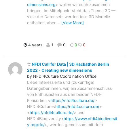
dimensions.org
> wollen wir euch zusammen
bringen. Im Mittelpunkt steht das Thema 3D —
viele der Datensets werden tolle 3D Modelle
enthalten, aber
…
[View More]
4 years
1
0
0
0
NFDI Call for Data | 3D Hackathon Berlin
2022 - Creating new dimensions
by NFDI4Culture Coordination Office
Liebe Interessierte und (zukünftige)
Datengeber:innen, wir, ein Zusammenschluss
von Enthusiasten aus den beiden NFDI-
Konsortien <
https://nfdi4culture.de/
>
NFDI4Culture<
https://nfdi4culture.de/
>
<
https://nfdi4culture.de/
> und
NFDI4Biodiversity<
https://www.nfdi4biodiversit
y.org/de/
>, werden gemeinsam mit dem