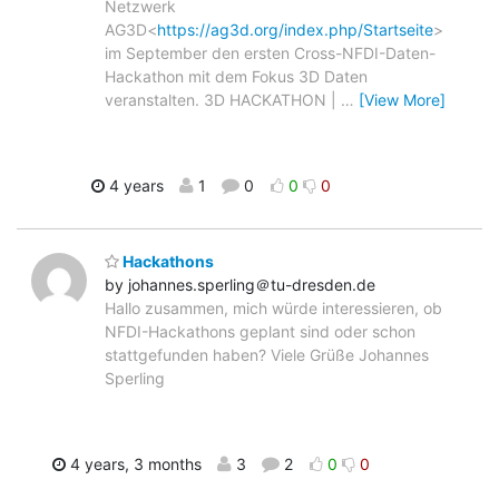
Netzwerk
AG3D<
https://ag3d.org/index.php/Startseite
>
im September den ersten Cross-NFDI-Daten-
Hackathon mit dem Fokus 3D Daten
veranstalten. 3D HACKATHON |
…
[View More]
4 years
1
0
0
0
Hackathons
by johannes.sperling＠tu-dresden.de
Hallo zusammen, mich würde interessieren, ob
NFDI-Hackathons geplant sind oder schon
stattgefunden haben? Viele Grüße Johannes
Sperling
4 years, 3 months
3
2
0
0