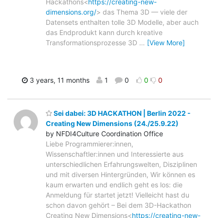
Hackathons<
https://creating-new-
dimensions.org/
> das Thema 3D — viele der
Datensets enthalten tolle 3D Modelle, aber auch
das Endprodukt kann durch kreative
Transformationsprozesse 3D
…
[View More]
3 years, 11 months
1
0
0
0
Sei dabei: 3D HACKATHON | Berlin 2022 -
Creating New Dimensions (24./25.9.22)
by NFDI4Culture Coordination Office
Liebe Programmierer:innen,
Wissenschaftler:innen und Interessierte aus
unterschiedlichen Erfahrungswelten, Disziplinen
und mit diversen Hintergründen, Wir können es
kaum erwarten und endlich geht es los: die
Anmeldung für startet jetzt! Vielleicht hast du
schon davon gehört – Bei dem 3D-Hackathon
Creating New Dimensions<
https://creating-new-