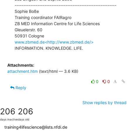
----------------------------------------------------------

Sophie Boße

Training coordinator FAIRagro

ZB MED Information Centre for Life Sciences

Gleuelerstr. 60

www.zbmed.de<http://www.zbmed.de/>
INFORMATION. KNOWLEDGE. LIFE.

Attachments:
attachment.htm
(text/html — 3.6 KB)
0
0
Reply
Show replies by thread
206
206
days inactive
days old
training4lifescience@lists.nfdi.de