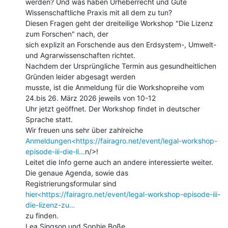
werden? Und was haben Urheberrecht und Gute 
Wissenschaftliche Praxis mit all dem zu tun?

Diesen Fragen geht der dreiteilige Workshop "Die Lizenz 
zum Forschen" nach, der

sich explizit an Forschende aus den Erdsystem-, Umwelt- 
und Agrarwissenschaften richtet.

Nachdem der Ursprüngliche Termin aus gesundheitlichen 
Gründen leider abgesagt werden

musste, ist die Anmeldung für die Workshopreihe vom 
24.bis 26. März 2026 jeweils von 10-12

Uhr jetzt geöffnet. Der Workshop findet in deutscher 
Sprache statt.

Anmeldungen<https://fairagro.net/event/legal-workshop-
episode-iii-die-li…
n/>!

Leitet die Info gerne auch an andere interessierte weiter. 
Die genaue Agenda, sowie das

hier<https://fairagro.net/event/legal-workshop-episode-iii-
die-lizenz-zu…
zu finden.

Lea Singson und Sophie Boße
