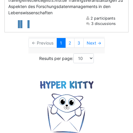
Trainingsveranstaltungen zu
training4lifescience@lists.nfdi.de
Aspekten des Forschungsdatenmanagements in den
Lebenswissenschaften
2 participants
3 discussions
← Previous
1
2
3
Next →
Results per page: